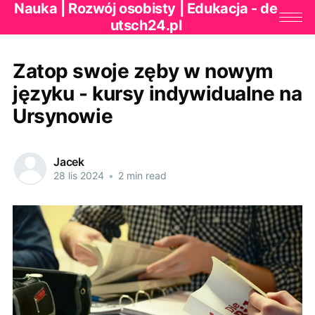
Nauka | Rozwój osobisty | Edukacja - de
utsch24.pl
Zatop swoje zęby w nowym
języku - kursy indywidualne na
Ursynowie
Jacek
28 lis 2024
•
2 min read