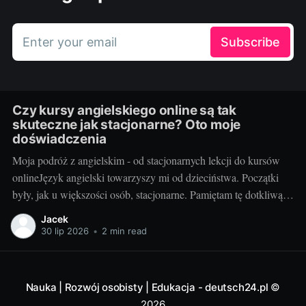
Enter your email
Subscribe
Czy kursy angielskiego online są tak
skuteczne jak stacjonarne? Oto moje
doświadczenia
Moja podróż z angielskim - od stacjonarnych lekcji do kursów
onlineJęzyk angielski towarzyszy mi od dzieciństwa. Początki
były, jak u większości osób, stacjonarne. Pamiętam tę dotkliwą
niechęć do porannego wstawania, pendolowania do szkoły i
Jacek
powrotów w gorszym nastroju, niż w momencie wyjścia.
30 lip 2026
•
2 min read
Wszystko się zmieniło, gdy odkryłem, że istnieje inna
Nauka | Rozwój osobisty | Edukacja - deutsch24.pl
©
2026