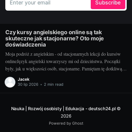
Enter your email
Subscribe
Czy kursy angielskiego online są tak
skuteczne jak stacjonarne? Oto moje
doświadczenia
Moja podróż z angielskim - od stacjonarnych lekcji do kursów
onlineJęzyk angielski towarzyszy mi od dzieciństwa. Początki
były, jak u większości osób, stacjonarne. Pamiętam tę dotkliwą
niechęć do porannego wstawania, pendolowania do szkoły i
Jacek
powrotów w gorszym nastroju, niż w momencie wyjścia.
30 lip 2026
•
2 min read
Wszystko się zmieniło, gdy odkryłem, że istnieje inna
Nauka | Rozwój osobisty | Edukacja - deutsch24.pl
©
2026
Powered by Ghost