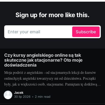
Sign up for more like this.
Enter your email
Subscribe
Czy kursy angielskiego online są tak
skuteczne jak stacjonarne? Oto moje
doświadczenia
Moja podróż z angielskim - od stacjonarnych lekcji do kursów
onlineJęzyk angielski towarzyszy mi od dzieciństwa. Początki
były, jak u większości osób, stacjonarne. Pamiętam tę dotkliwą
niechęć do porannego wstawania, pendolowania do szkoły i
Jacek
powrotów w gorszym nastroju, niż w momencie wyjścia.
30 lip 2026
•
2 min read
Wszystko się zmieniło, gdy odkryłem, że istnieje inna