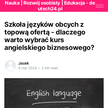
Nauka | Rozwój osobisty | Edukacja - de
utsch24.pl
Szkoła języków obcych z
topową ofertą - dlaczego
warto wybrać kurs
angielskiego biznesowego?
Jacek
9 mar 2024
•
2 min read