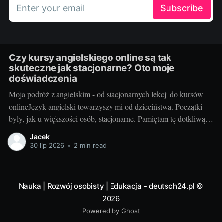
Enter your email
Subscribe
Czy kursy angielskiego online są tak
skuteczne jak stacjonarne? Oto moje
doświadczenia
Moja podróż z angielskim - od stacjonarnych lekcji do kursów
onlineJęzyk angielski towarzyszy mi od dzieciństwa. Początki
były, jak u większości osób, stacjonarne. Pamiętam tę dotkliwą
niechęć do porannego wstawania, pendolowania do szkoły i
Jacek
powrotów w gorszym nastroju, niż w momencie wyjścia.
30 lip 2026
•
2 min read
Wszystko się zmieniło, gdy odkryłem, że istnieje inna
Nauka | Rozwój osobisty | Edukacja - deutsch24.pl
©
2026
Powered by Ghost