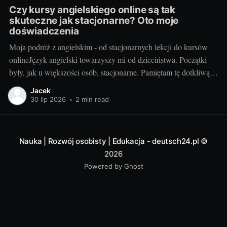
Czy kursy angielskiego online są tak
skuteczne jak stacjonarne? Oto moje
doświadczenia
Moja podróż z angielskim - od stacjonarnych lekcji do kursów
onlineJęzyk angielski towarzyszy mi od dzieciństwa. Początki
były, jak u większości osób, stacjonarne. Pamiętam tę dotkliwą
niechęć do porannego wstawania, pendolowania do szkoły i
Jacek
powrotów w gorszym nastroju, niż w momencie wyjścia.
30 lip 2026
•
2 min read
Wszystko się zmieniło, gdy odkryłem, że istnieje inna
Nauka | Rozwój osobisty | Edukacja - deutsch24.pl
©
2026
Powered by Ghost