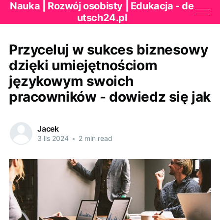
Nauka | Rozwój osobisty | Edukacja - de
utsch24.pl
Przyceluj w sukces biznesowy
dzięki umiejętnościom
językowym swoich
pracowników - dowiedz się jak
Jacek
3 lis 2024
•
2 min read