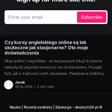
Enter your email
Subscribe
Czy kursy angielskiego online są tak
skuteczne jak stacjonarne? Oto moje
doświadczenia
Moja podróż z angielskim - od stacjonarnych lekcji do kursów
onlineJęzyk angielski towarzyszy mi od dzieciństwa. Początki
były, jak u większości osób, stacjonarne. Pamiętam tę dotkliwą
niechęć do porannego wstawania, pendolowania do szkoły i
Jacek
powrotów w gorszym nastroju, niż w momencie wyjścia.
30 lip 2026
•
2 min read
Wszystko się zmieniło, gdy odkryłem, że istnieje inna
Nauka | Rozwój osobisty | Edukacja - deutsch24.pl
©