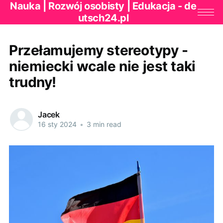
Nauka | Rozwój osobisty | Edukacja - de
utsch24.pl
Przełamujemy stereotypy -
niemiecki wcale nie jest taki
trudny!
Jacek
16 sty 2024
•
3 min read