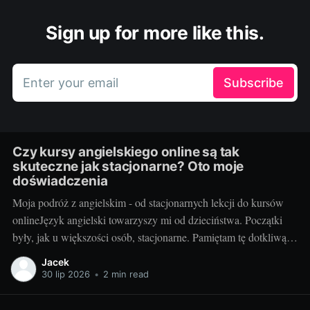
Sign up for more like this.
Enter your email
Subscribe
Czy kursy angielskiego online są tak
skuteczne jak stacjonarne? Oto moje
doświadczenia
Moja podróż z angielskim - od stacjonarnych lekcji do kursów
onlineJęzyk angielski towarzyszy mi od dzieciństwa. Początki
były, jak u większości osób, stacjonarne. Pamiętam tę dotkliwą
niechęć do porannego wstawania, pendolowania do szkoły i
Jacek
powrotów w gorszym nastroju, niż w momencie wyjścia.
30 lip 2026
•
2 min read
Wszystko się zmieniło, gdy odkryłem, że istnieje inna