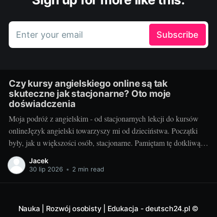
Enter your email
Subscribe
Czy kursy angielskiego online są tak
skuteczne jak stacjonarne? Oto moje
doświadczenia
Moja podróż z angielskim - od stacjonarnych lekcji do kursów
onlineJęzyk angielski towarzyszy mi od dzieciństwa. Początki
były, jak u większości osób, stacjonarne. Pamiętam tę dotkliwą
niechęć do porannego wstawania, pendolowania do szkoły i
Jacek
powrotów w gorszym nastroju, niż w momencie wyjścia.
30 lip 2026
•
2 min read
Wszystko się zmieniło, gdy odkryłem, że istnieje inna
Nauka | Rozwój osobisty | Edukacja - deutsch24.pl
©