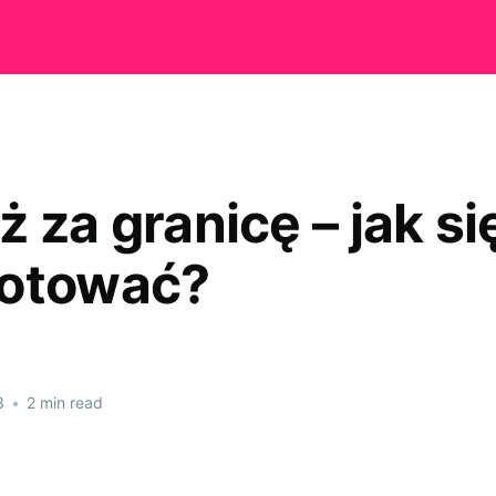
 za granicę – jak si
otować?
3
•
2 min read