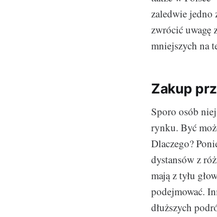
zaledwie jedno 
zwrócić uwagę z
mniejszych na te
Zakup pr
Sporo osób niej
rynku. Być moż
Dlaczego? Ponie
dystansów z ró
mają z tyłu gło
podejmować. In
dłuższych podr