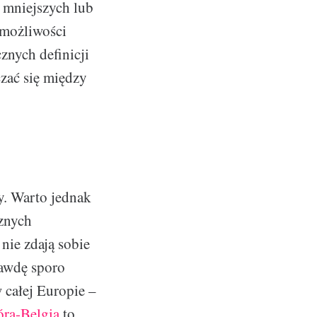
ć mniejszych lub
 możliwości
nych definicji
zać się między
y. Warto jednak
cznych
nie zdają sobie
awdę sporo
 całej Europie –
óra-Belgia
to