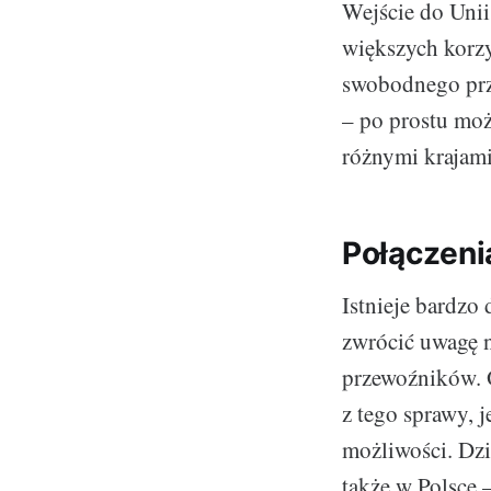
Wejście do Unii
większych korzy
swobodnego prz
– po prostu moż
różnymi krajami
Połączen
Istnieje bardzo
zwrócić uwagę na
przewoźników. O
z tego sprawy,
możliwości. Dzi
także w Polsce 