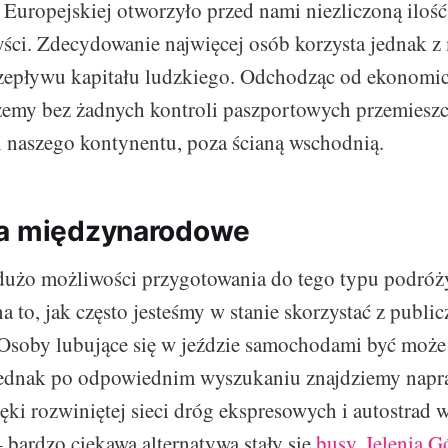
 Europejskiej otworzyło przed nami niezliczoną iloś
ści. Zdecydowanie najwięcej osób korzysta jednak z
epływu kapitału ludzkiego. Odchodząc od ekonomicz
emy bez żadnych kontroli paszportowych przemieszc
 naszego kontynentu, poza ścianą wschodnią.
ia międzynarodowe
 dużo możliwości przygotowania do tego typu podróż
 to, jak często jesteśmy w stanie skorzystać z publi
soby lubujące się w jeździe samochodami być może 
 jednak po odpowiednim wyszukaniu znajdziemy napr
ęki rozwiniętej sieci dróg ekspresowych i autostrad w
– bardzo ciekawą alternatywą stały się
busy. Jelenia G