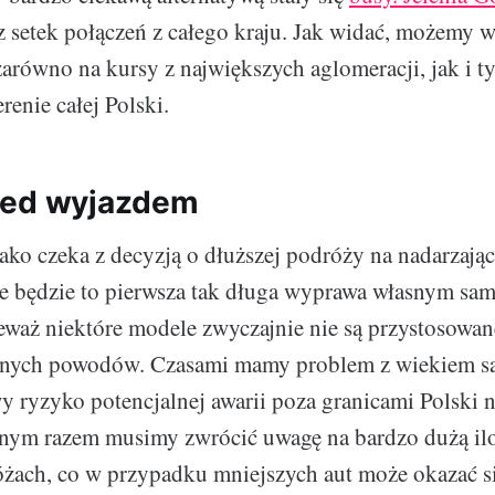
z setek połączeń z całego kraju. Jak widać, możemy
arówno na kursy z największych aglomeracji, jak i t
renie całej Polski.
zed wyjazdem
ako czeka z decyzją o dłuższej podróży na nadarzając
e będzie to pierwsza tak długa wyprawa własnym s
waż niektóre modele zwyczajnie nie są przystosowan
żnych powodów. Czasami mamy problem z wiekiem s
wy ryzyko potencjalnej awarii poza granicami Polski 
nym razem musimy zwrócić uwagę na bardzo dużą ilo
óżach, co w przypadku mniejszych aut może okazać s