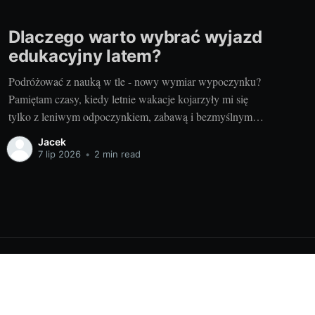
Dlaczego warto wybrać wyjazd
edukacyjny latem?
Podróżować z nauką w tle - nowy wymiar wypoczynku?
Pamiętam czasy, kiedy letnie wakacje kojarzyły mi się
tylko z leniwym odpoczynkiem, zabawą i bezmyślnym
przemijaniem czasu. Wtedy nauka była czymś, co
Jacek
odstawiałem na półkę na całe dwa miesiące. Ale dzięki
7 lip 2026
•
2 min read
nowym doświadczeniom odkryłem, że nauka i podróże to
wspaniały duet,
Powered by Ghost