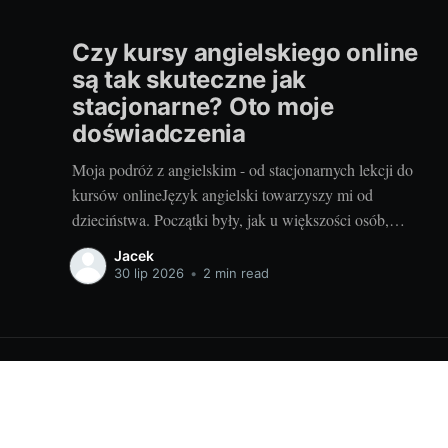
Czy kursy angielskiego online
są tak skuteczne jak
stacjonarne? Oto moje
doświadczenia
Moja podróż z angielskim - od stacjonarnych lekcji do
kursów onlineJęzyk angielski towarzyszy mi od
dzieciństwa. Początki były, jak u większości osób,
stacjonarne. Pamiętam tę dotkliwą niechęć do porannego
Jacek
wstawania, pendolowania do szkoły i powrotów w
30 lip 2026
•
2 min read
gorszym nastroju, niż w momencie wyjścia. Wszystko się
zmieniło, gdy odkryłem, że istnieje inna
Nauka | Rozwój osobisty | Edukacja - deutsch24.pl
© 2026