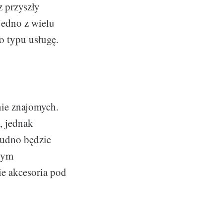
 przyszły
jedno z wielu
 typu usługę.
nie znajomych.
, jednak
rudno będzie
wym
e akcesoria pod