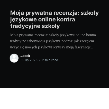
Moja prywatna recenzja: szkoły
językowe online kontra
tradycyjne szkoły
Moja prywatna recenzja: szkoły językowe online kontra
tradycyjne szkołyMoja językowa podróż: jak zaczęłem
uczyć się nowych językówPierwszy moją fascynację
nowymi językami zaczęło się jakoś w podstawówce,
Jacek
kiedy to w samym szkolnym oddziale po raz pierwszy
30 lip 2026
•
2 min read
spotkałem się z językiem angielskim. Początki były
trudne, ale i niezwykle ekscytujące. Później doszła
jeszcze