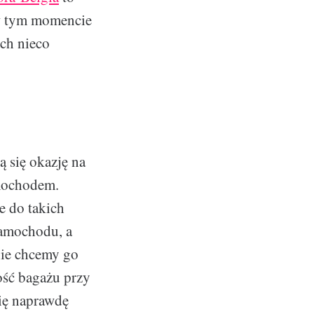
 w tym momencie
ych nieco
ą się okazję na
amochodem.
e do takich
amochodu, a
nie chcemy go
ść bagażu przy
ię naprawdę