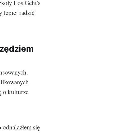
zkoły Los Geht's
 lepiej radzić
rzędziem
ansowanych.
plikowanych
 o kulturze
o odnalazłem się