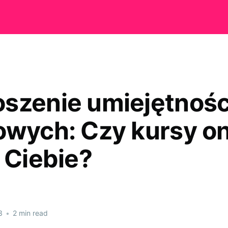
szenie umiejętnośc
owych: Czy kursy on
 Ciebie?
3
•
2 min read