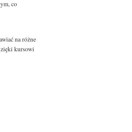
cym, co
awiać na różne
dzięki kursowi