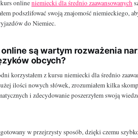
 kurs online
niemiecki dla średnio zaawansowanych
s
ałem podszlifować swoją znajomość niemieckiego, aby
wyjazdów do Niemiec.
 online są wartym rozważenia na
języków obcych?
odni korzystałem z kursu niemiecki dla średnio zaaw
dużej ilości nowych słówek, zrozumiałem kilka skom
matycznych i zdecydowanie poszerzyłem swoją wiedzę
ygotowany w przejrzysty sposób, dzięki czemu szybk