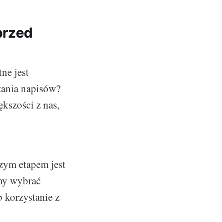
przed
ne jest
tania napisów?
kszości z nas,
zym etapem jest
my wybrać
 korzystanie z