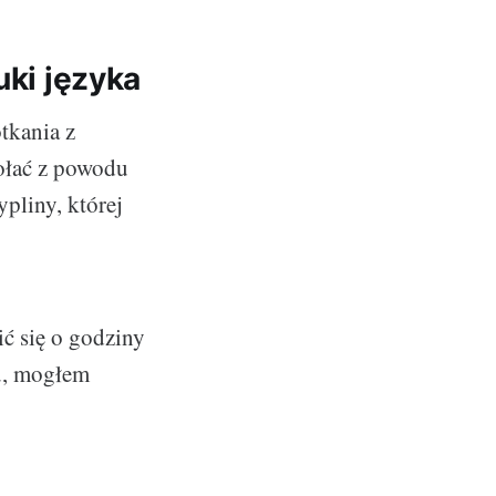
uki języka
tkania z
ołać z powodu
pliny, której
ić się o godziny
ku, mogłem