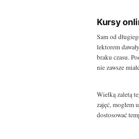
Kursy onli
Sam od długieg
lektorem dawały
braku czasu. Po
nie zawsze miał
Wielką zaletą t
zajęć, mogłem u
dostosować temp