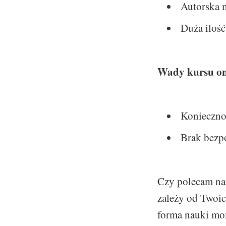
Autorska 
Duża ilość
Wady kursu on
Konieczno
Brak bezp
Czy polecam na
zależy od Twoich
forma nauki moż