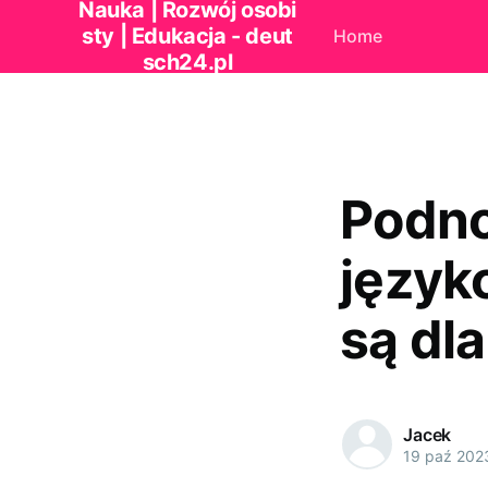
Nauka | Rozwój osobi
sty | Edukacja - deut
Home
sch24.pl
Podno
język
są dla
Jacek
19 paź 202