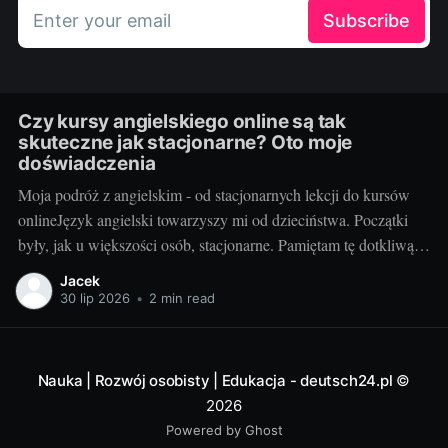
Enter your email
Subscribe
Czy kursy angielskiego online są tak
skuteczne jak stacjonarne? Oto moje
doświadczenia
Moja podróż z angielskim - od stacjonarnych lekcji do kursów
onlineJęzyk angielski towarzyszy mi od dzieciństwa. Początki
były, jak u większości osób, stacjonarne. Pamiętam tę dotkliwą
niechęć do porannego wstawania, pendolowania do szkoły i
Jacek
powrotów w gorszym nastroju, niż w momencie wyjścia.
30 lip 2026
•
2 min read
Wszystko się zmieniło, gdy odkryłem, że istnieje inna
Nauka | Rozwój osobisty | Edukacja - deutsch24.pl
©
2026
Powered by Ghost