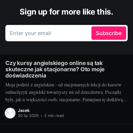
Sign up for more like this.
Enter your email
Subscribe
Czy kursy angielskiego online są tak
skuteczne jak stacjonarne? Oto moje
doświadczenia
Moja podróż z angielskim - od stacjonarnych lekcji do kursów
onlineJęzyk angielski towarzyszy mi od dzieciństwa. Początki
były, jak u większości osób, stacjonarne. Pamiętam tę dotkliwą
niechęć do porannego wstawania, pendolowania do szkoły i
Jacek
powrotów w gorszym nastroju, niż w momencie wyjścia.
30 lip 2026
•
2 min read
Wszystko się zmieniło, gdy odkryłem, że istnieje inna