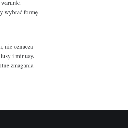
e warunki
by wybrać formę
, nie oznacza
plusy i minusy.
entne zmagania