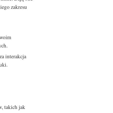
iego zakresu
swoim
ych.
a interakcja
uki.
, takich jak