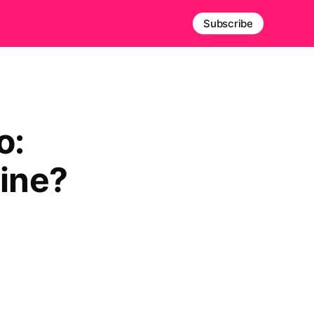
Subscribe
o:
line?