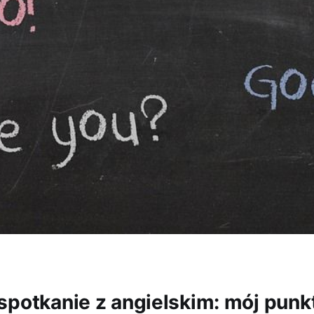
spotkanie z angielskim: mój punk