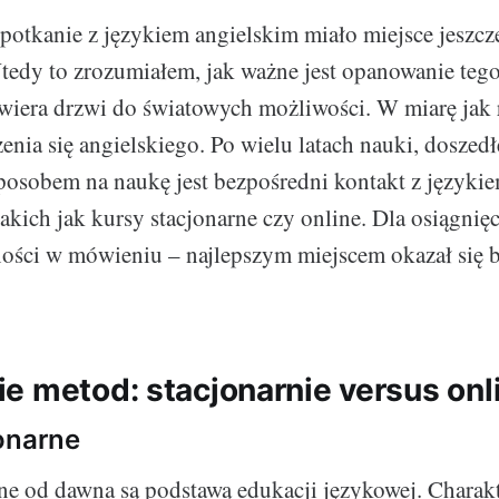
potkanie z językiem angielskim miało miejsce jeszcz
edy to zrozumiałem, jak ważne jest opanowanie teg
twiera drzwi do światowych możliwości. W miarę jak r
enia się angielskiego. Po wielu latach nauki, dosze
posobem na naukę jest bezpośredni kontakt z języki
akich jak kursy stacjonarne czy online. Dla osiągnięc
ności w mówieniu – najlepszym miejscem okazał się 
e metod: stacjonarnie versus onl
onarne
ne od dawna są podstawą edukacji językowej. Charakt