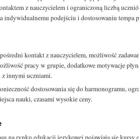
ntaktem z nauczycielem i ograniczoną liczbą uczni
ja indywidualnemu podejściu i dostosowaniu tempa p
pośredni kontakt z nauczycielem, możliwość zadawan
możliwość pracy w grupie, dodatkowe motywacje płyn
i z innymi uczniami.
onieczność dostosowania się do harmonogramu, ogra
ejsca nauki, czasami wysokie ceny.
e
u na rynku edukacji językowej pojawiają się kursy o