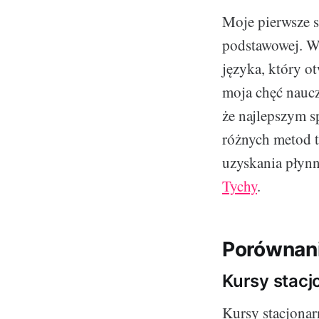
Moje pierwsze s
podstawowej. Wt
języka, który o
moja chęć naucz
że najlepszym s
różnych metod t
uzyskania płyn
Tychy
.
Porównani
Kursy stacj
Kursy stacjonar