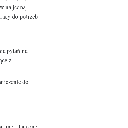
ów na jedną
racy do potrzeb
ia pytań na
ące z
niczenie do
nline. Dają one