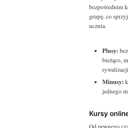
bezpośrednim ko
grupę, co sprzy
ucznia.
Plusy:
bez
bieżąco, 
rywalizacj
Minusy:
k
jednego mi
Kursy onlin
Od pewnego czas