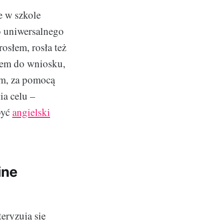
e w szkole
o uniwersalnego
osłem, rosła też
dłem do wniosku,
em, za pomocą
ia celu –
być
angielski
ine
eryzują się