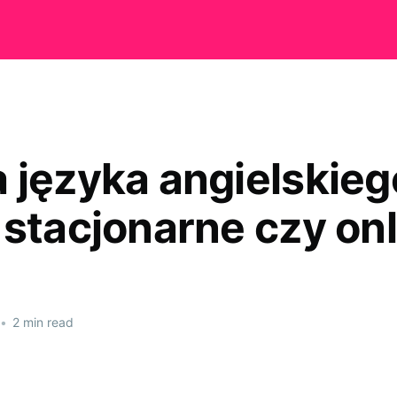
 języka angielskieg
 stacjonarne czy on
•
2 min read