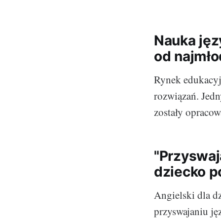
Nauka jęz
od najmło
Rynek edukacyjn
rozwiązań. Jedn
zostały opracow
"Przyswaj
dziecko p
Angielski dla d
przyswajaniu ję