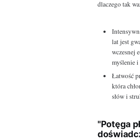
dlaczego tak wa
Intensywn
lat jest g
wczesnej e
myślenie i
Łatwość pr
która chło
słów i str
"Potęga p
doświadcz