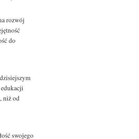
na rozwój
ejętność
ość do
 dzisiejszym
 edukacji
, niż od
złość swojego