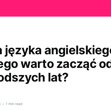
 języka angielskieg
ego warto zacząć o
odszych lat?
6
•
1 min read