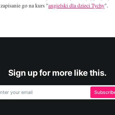
 zapisanie go na kurs "
angielski dla dzieci Tychy
".
Sign up for more like this.
nter your email
Subscrib