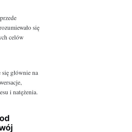
 przede
rozumiewało się
wych celów
e się głównie na
wersacje,
esu i natężenia.
 od
zwój