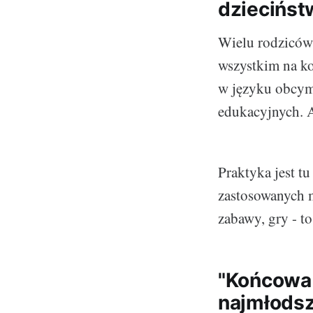
dziecińst
Wielu rodziców,
wszystkim na ko
w języku obcym.
edukacyjnych. A
Praktyka jest t
zastosowanych m
zabawy, gry - to
"Końcowa 
najmłodsz