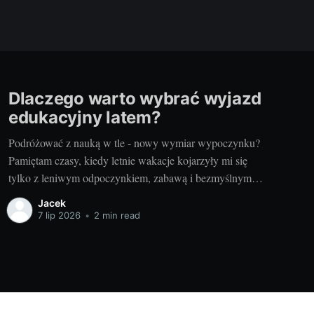
Dlaczego warto wybrać wyjazd
edukacyjny latem?
Podróżować z nauką w tle - nowy wymiar wypoczynku?
Pamiętam czasy, kiedy letnie wakacje kojarzyły mi się
tylko z leniwym odpoczynkiem, zabawą i bezmyślnym
przemijaniem czasu. Wtedy nauka była czymś, co
Jacek
odstawiałem na półkę na całe dwa miesiące. Ale dzięki
7 lip 2026
•
2 min read
nowym doświadczeniom odkryłem, że nauka i podróże to
wspaniały duet,