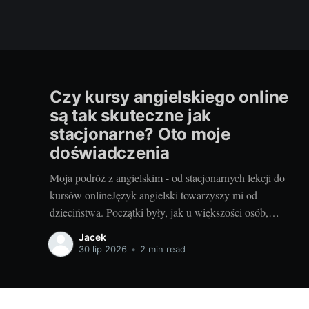
Czy kursy angielskiego online
są tak skuteczne jak
stacjonarne? Oto moje
doświadczenia
Moja podróż z angielskim - od stacjonarnych lekcji do
kursów onlineJęzyk angielski towarzyszy mi od
dzieciństwa. Początki były, jak u większości osób,
stacjonarne. Pamiętam tę dotkliwą niechęć do porannego
Jacek
wstawania, pendolowania do szkoły i powrotów w
30 lip 2026
•
2 min read
gorszym nastroju, niż w momencie wyjścia. Wszystko się
zmieniło, gdy odkryłem, że istnieje inna