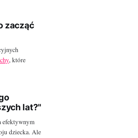
o zacząć
cyjnych
ychy
, które
ego
zych lat?"
na efektywnym
oju dziecka. Ale