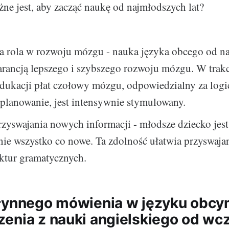
żne jest, aby zacząć naukę od najmłodszych lat?
a rola w rozwoju mózgu - nauka języka obcego od n
warancją lepszego i szybszego rozwoju mózgu. W trakc
dukacji płat czołowy mózgu, odpowiedzialny za logi
 planowanie, jest intensywnie stymulowany.
zyswajania nowych informacji - młodsze dziecko jest
nie wszystko co nowe. Ta zdolność ułatwia przyswaj
uktur gramatycznych.
łynnego mówienia w języku obcy
enia z nauki angielskiego od w