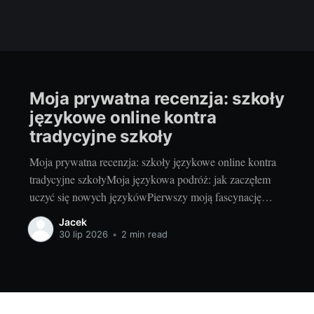
Moja prywatna recenzja: szkoły
językowe online kontra
tradycyjne szkoły
Moja prywatna recenzja: szkoły językowe online kontra
tradycyjne szkołyMoja językowa podróż: jak zaczęłem
uczyć się nowych językówPierwszy moją fascynację
nowymi językami zaczęło się jakoś w podstawówce,
Jacek
kiedy to w samym szkolnym oddziale po raz pierwszy
30 lip 2026
•
2 min read
spotkałem się z językiem angielskim. Początki były
trudne, ale i niezwykle ekscytujące. Później doszła
jeszcze