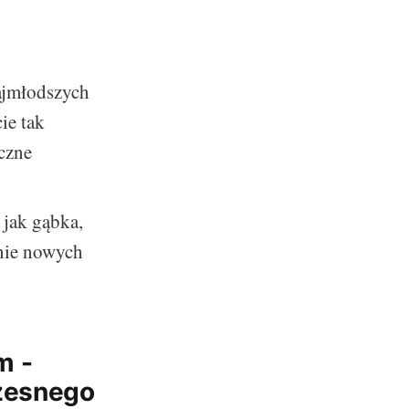
ajmłodszych
ie tak
czne
 jak gąbka,
anie nowych
m -
czesnego