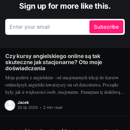
Sign up for more like this.
Enter your email
Subscribe
Czy kursy angielskiego online są tak
skuteczne jak stacjonarne? Oto moje
doświadczenia
Moja podróż z angielskim - od stacjonarnych lekcji do kursów
onlineJęzyk angielski towarzyszy mi od dzieciństwa. Początki
były, jak u większości osób, stacjonarne. Pamiętam tę dotkliwą
niechęć do porannego wstawania, pendolowania do szkoły i
Jacek
powrotów w gorszym nastroju, niż w momencie wyjścia.
30 lip 2026
•
2 min read
Wszystko się zmieniło, gdy odkryłem, że istnieje inna