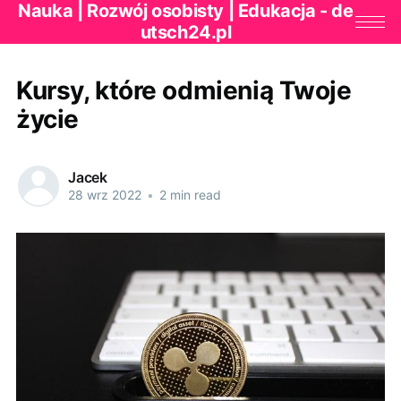
Nauka | Rozwój osobisty | Edukacja - de
utsch24.pl
Kursy, które odmienią Twoje
życie
Jacek
28 wrz 2022
•
2 min read