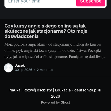
Enter your email
Subscribe
Czy kursy angielskiego online są tak
skuteczne jak stacjonarne? Oto moje
doświadczenia
Moja podróż z angielskim - od stacjonarnych lekcji do kursów
onlineJęzyk angielski towarzyszy mi od dzieciństwa. Początki
były, jak u większości osób, stacjonarne. Pamiętam tę dotkliwą
niechęć do porannego wstawania, pendolowania do szkoły i
Jacek
powrotów w gorszym nastroju, niż w momencie wyjścia.
30 lip 2026
•
2 min read
Wszystko się zmieniło, gdy odkryłem, że istnieje inna
Nauka | Rozwój osobisty | Edukacja - deutsch24.pl
©
2026
Powered by Ghost