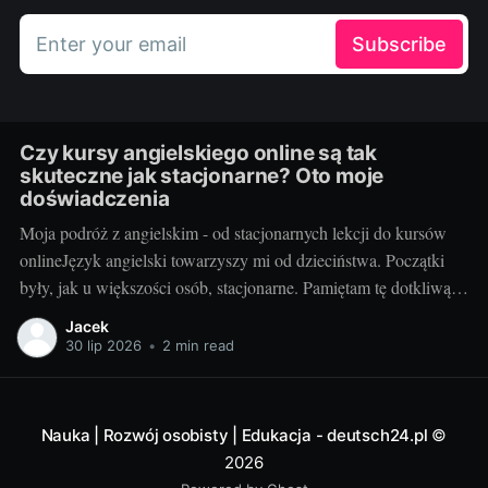
Enter your email
Subscribe
Czy kursy angielskiego online są tak
skuteczne jak stacjonarne? Oto moje
doświadczenia
Moja podróż z angielskim - od stacjonarnych lekcji do kursów
onlineJęzyk angielski towarzyszy mi od dzieciństwa. Początki
były, jak u większości osób, stacjonarne. Pamiętam tę dotkliwą
niechęć do porannego wstawania, pendolowania do szkoły i
Jacek
powrotów w gorszym nastroju, niż w momencie wyjścia.
30 lip 2026
•
2 min read
Wszystko się zmieniło, gdy odkryłem, że istnieje inna
Nauka | Rozwój osobisty | Edukacja - deutsch24.pl
©
2026