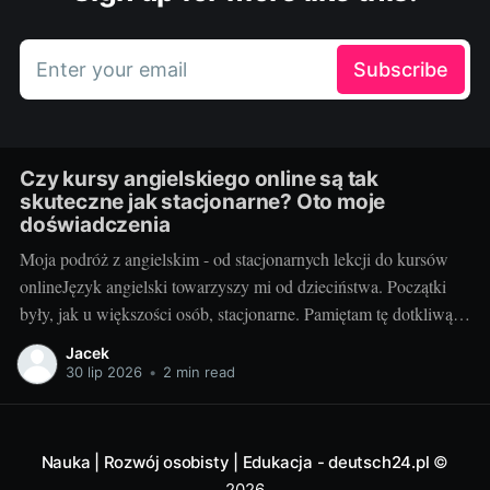
Enter your email
Subscribe
Czy kursy angielskiego online są tak
skuteczne jak stacjonarne? Oto moje
doświadczenia
Moja podróż z angielskim - od stacjonarnych lekcji do kursów
onlineJęzyk angielski towarzyszy mi od dzieciństwa. Początki
były, jak u większości osób, stacjonarne. Pamiętam tę dotkliwą
niechęć do porannego wstawania, pendolowania do szkoły i
Jacek
powrotów w gorszym nastroju, niż w momencie wyjścia.
30 lip 2026
•
2 min read
Wszystko się zmieniło, gdy odkryłem, że istnieje inna
Nauka | Rozwój osobisty | Edukacja - deutsch24.pl
©
2026