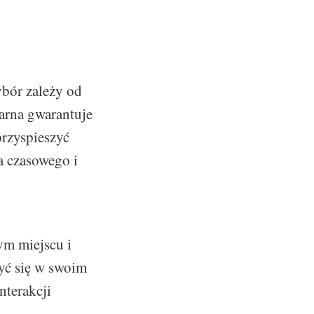
ybór zależy od
narna gwarantuje
przyspieszyć
a czasowego i
ym miejscu i
zyć się w swoim
nterakcji