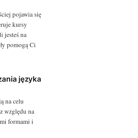
ściej pojawia się
ruje kursy
i jesteś na
oły pomogą Ci
zania języka
ją na celu
ez względu na
ymi formami i