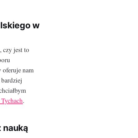
elskiego w
 czy jest to
boru
y oferuje nam
 bardziej
 chciałbym
w Tychach
.
z nauką