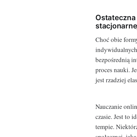
Ostateczna 
stacjonarnej
Choć obie formy
indywidualnych 
bezpośrednią in
proces nauki. 
jest rzadziej el
Nauczanie onlin
czasie. Jest to 
tempie. Niektór
społecznej, jaką