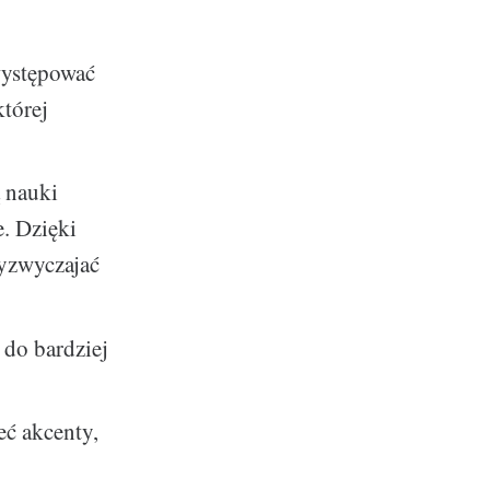
występować
której
ą nauki
e. Dzięki
zyzwyczajać
 do bardziej
ć akcenty,