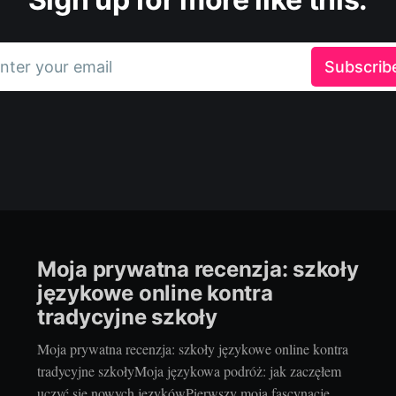
nter your email
Subscrib
Moja prywatna recenzja: szkoły
językowe online kontra
tradycyjne szkoły
Moja prywatna recenzja: szkoły językowe online kontra
tradycyjne szkołyMoja językowa podróż: jak zaczęłem
uczyć się nowych językówPierwszy moją fascynację