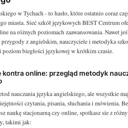
skiego w Tychach - to hasło, które ostatnio coraz czę
ego miasta. Sieć szkół językowych BEST Centrum ofe
nline na różnych poziomach zaawansowania. Nawet jeśl
 przygody z angielskim, nauczyciele i metodyka szk
 poziom biegłości językowej w krótkim czasie.
 kontra online: przegląd metodyk nauc
o
etod nauczania języka angielskiego, ale wszystkie ma
ejętności czytania, pisania, słuchania i mówienia. B
esz naukę stacjonarną czy online, spotkasz sie z różn
, takimi jak: