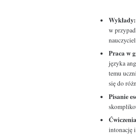
Wykłady:
w przypadk
nauczyciel
Praca w g
języka ang
temu uczni
się do róż
Pisanie e
skomplikow
Ćwiczenia
intonację 