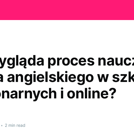
ygląda proces nauc
a angielskiego w sz
onarnych i online?
•
2 min read