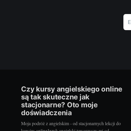
E
Czy kursy angielskiego online
są tak skuteczne jak
stacjonarne? Oto moje
doświadczenia
Moja podróż z angielskim - od stacjonarnych lekcji do
kursów onlineJęzyk angielski towarzyszy mi od