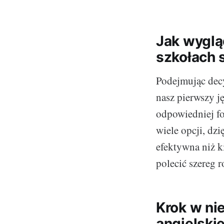
Jak wyglą
szkołach s
Podejmując decyz
nasz pierwszy 
odpowiedniej fo
wiele opcji, dzi
efektywna niż k
polecić szereg
Krok w ni
angielski