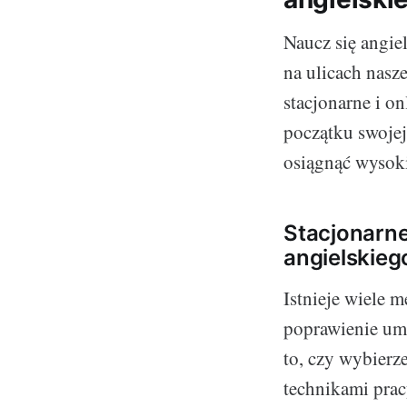
Naucz się angiel
na ulicach nasz
stacjonarne i o
początku swojej
osiągnąć wysoki
Stacjonarne
angielskieg
Istnieje wiele m
poprawienie umi
to, czy wybierz
technikami pracy