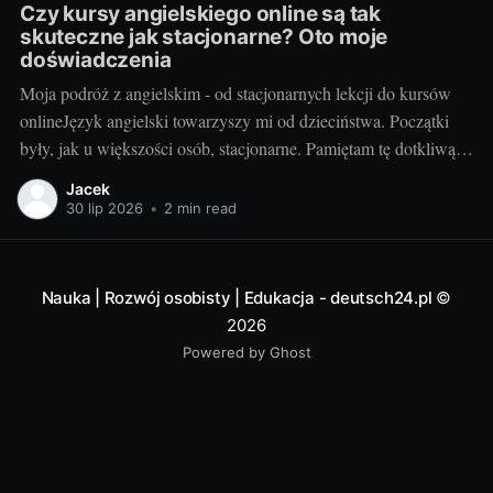
Czy kursy angielskiego online są tak
skuteczne jak stacjonarne? Oto moje
doświadczenia
Moja podróż z angielskim - od stacjonarnych lekcji do kursów
onlineJęzyk angielski towarzyszy mi od dzieciństwa. Początki
były, jak u większości osób, stacjonarne. Pamiętam tę dotkliwą
niechęć do porannego wstawania, pendolowania do szkoły i
Jacek
powrotów w gorszym nastroju, niż w momencie wyjścia.
30 lip 2026
•
2 min read
Wszystko się zmieniło, gdy odkryłem, że istnieje inna
Nauka | Rozwój osobisty | Edukacja - deutsch24.pl
©
2026
Powered by Ghost