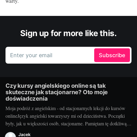
warty.
Sign up for more like this.
Enter your email
Subscribe
Czy kursy angielskiego online są tak
skuteczne jak stacjonarne? Oto moje
doświadczenia
Moja podróż z angielskim - od stacjonarnych lekcji do kursów
onlineJęzyk angielski towarzyszy mi od dzieciństwa. Początki
były, jak u większości osób, stacjonarne. Pamiętam tę dotkliwą
niechęć do porannego wstawania, pendolowania do szkoły i
Jacek