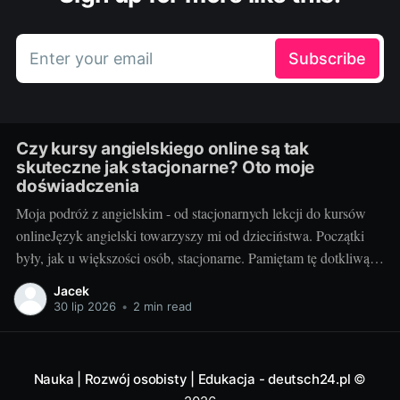
Enter your email
Subscribe
Czy kursy angielskiego online są tak
skuteczne jak stacjonarne? Oto moje
doświadczenia
Moja podróż z angielskim - od stacjonarnych lekcji do kursów
onlineJęzyk angielski towarzyszy mi od dzieciństwa. Początki
były, jak u większości osób, stacjonarne. Pamiętam tę dotkliwą
niechęć do porannego wstawania, pendolowania do szkoły i
Jacek
powrotów w gorszym nastroju, niż w momencie wyjścia.
30 lip 2026
•
2 min read
Wszystko się zmieniło, gdy odkryłem, że istnieje inna
Nauka | Rozwój osobisty | Edukacja - deutsch24.pl
©