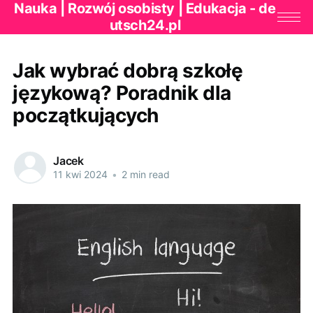
Nauka | Rozwój osobisty | Edukacja - de
utsch24.pl
Jak wybrać dobrą szkołę
językową? Poradnik dla
początkujących
Jacek
11 kwi 2024
•
2 min read