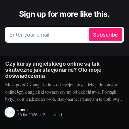
Sign up for more like this.
Enter your email
Subscribe
Czy kursy angielskiego online są tak
skuteczne jak stacjonarne? Oto moje
doświadczenia
Moja podróż z angielskim - od stacjonarnych lekcji do kursów
onlineJęzyk angielski towarzyszy mi od dzieciństwa. Początki
były, jak u większości osób, stacjonarne. Pamiętam tę dotkliwą
niechęć do porannego wstawania, pendolowania do szkoły i
Jacek
powrotów w gorszym nastroju, niż w momencie wyjścia.
30 lip 2026
•
2 min read
Wszystko się zmieniło, gdy odkryłem, że istnieje inna