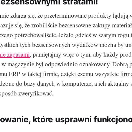
bezsensownymi stratami!
rmie zdarza się, że przeterminowane produkty lądują
zuje się, że zrobiliście bezsensowne zakupy materi
czego potrzebowaliście, leżało gdzieś w szarym rogu
stkich tych bezsensownych wydatków można by un
nie zapasami
, pamiętajmy więc o tym, aby każdy pro
w magazynie był odpowiednio oznakowany. Dobrą pr
mu ERP w takiej firmie, dzięki czemu wszystkie fir
zone do bazy danych w komputerze, a ich aktualny s
sposób zweryfikować.
wanie, które usprawni funkcjon