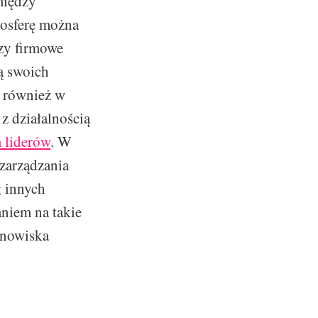
między
mosferę można
zy firmowe
ą swoich
ć również w
z działalnością
 liderów
. W
zarządzania
g innych
niem na takie
anowiska