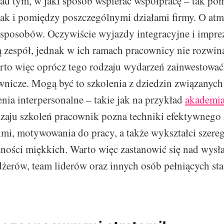
nad tym, w jaki sposób wspierać współpracę – tak po
ak i pomiędzy poszczególnymi działami firmy. O at
 sposobów. Oczywiście wyjazdy integracyjne i impre
ą zespół, jednak w ich ramach pracownicy nie rozwin
arto więc oprócz tego rodzaju wydarzeń zainwestowa
wnicze. Mogą być to szkolenia z dziedzin związanych 
enia interpersonalne – takie jak na przykład
akademia
zaju szkoleń pracownik pozna techniki efektywnego 
mi, motywowania do pracy, a także wykształci szere
ności miękkich. Warto więc zastanowić się nad wysła
żerów, team liderów oraz innych osób pełniących st