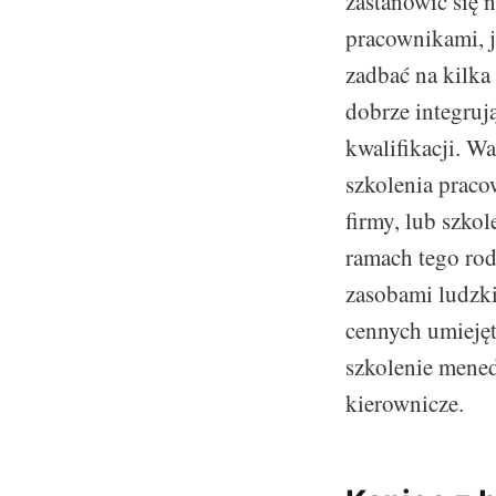
zastanowić się 
pracownikami, j
zadbać na kilka
dobrze integruj
kwalifikacji. W
szkolenia praco
firmy, lub szkol
ramach tego rod
zasobami ludzki
cennych umiejęt
szkolenie mened
kierownicze.