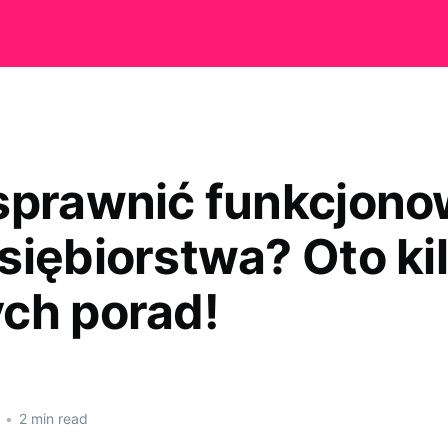
sprawnić funkcjono
siębiorstwa? Oto ki
ch porad!
•
2 min read