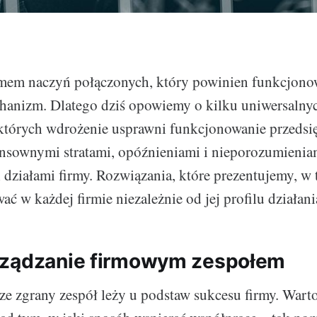
emem naczyń połączonych, który powinien funkcjono
hanizm. Dlatego dziś opowiemy o kilku uniwersalny
których wdrożenie usprawni funkcjonowanie przedsię
ensownymi stratami, opóźnieniami i nieporozumieni
działami firmy. Rozwiązania, które prezentujemy, w 
ć w każdej firmie niezależnie od jej profilu działani
rządzanie firmowym zespołem
ze zgrany zespół leży u podstaw sukcesu firmy. Wart