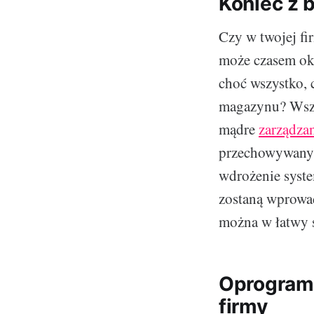
Koniec z 
Czy w twojej fi
może czasem oka
choć wszystko, 
magazynu? Wszy
mądre
zarządza
przechowywany 
wdrożenie syste
zostaną wprowad
można w łatwy 
Oprogramo
firmy