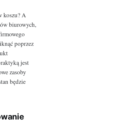
 w koszu? A
ałów biurowych,
 firmowego
iknąć poprzez
dukt
aktyką jest
mowe zasoby
tan będzie
owanie