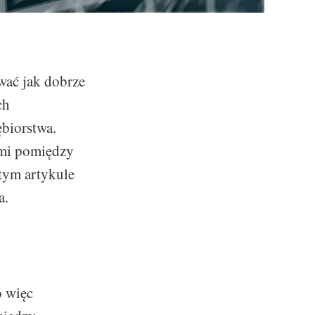
wać jak dobrze
ch
biorstwa.
ami pomiędzy
tym artykule
a.
o więc