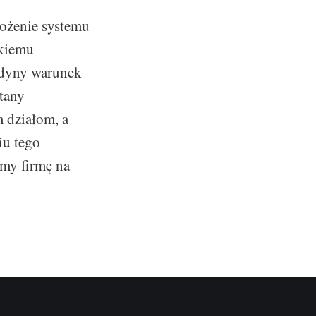
rożenie systemu
akiemu
edyny warunek
tany
 działom, a
iu tego
my firmę na