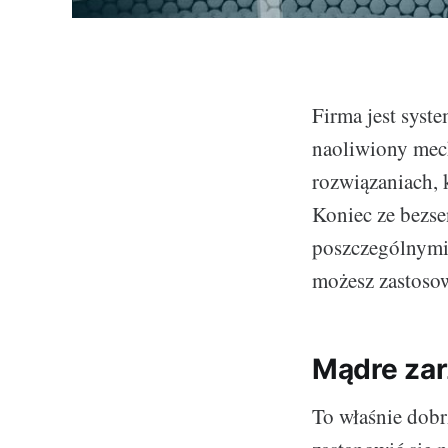
Firma jest syst
naoliwiony mec
rozwiązaniach, 
Koniec ze bezs
poszczególnymi 
możesz zastosowa
Mądre za
To właśnie dobr