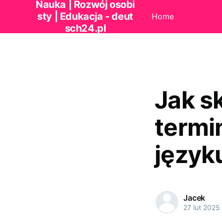
Nauka | Rozwój osobi
sty | Edukacja - deut
Home
sch24.pl
Jak s
termi
język
Jacek
27 lut 2025