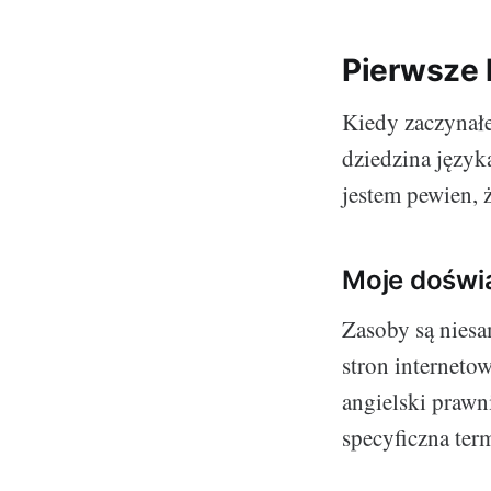
Pierwsze 
Kiedy zaczynał
dziedzina język
jestem pewien, ż
Moje doświ
Zasoby są niesa
stron interneto
angielski prawn
specyficzna term