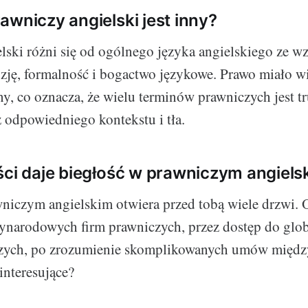
awniczy angielski jest inny?
lski różni się od ogólnego języka angielskiego ze w
yzję, formalność i bogactwo językowe. Prawo miało 
iny, co oznacza, że wielu terminów prawniczych jest 
 odpowiedniego kontekstu i tła.
ści daje biegłość w prawniczym angiels
niczym angielskim otwiera przed tobą wiele drzwi.
ynarodowych firm prawniczych, przez dostęp do glo
zych, po zrozumienie skomplikowanych umów międ
 interesujące?