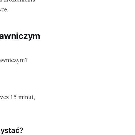
yce.
prawniczym
prawniczym?
rzez 15 minut,
zystać?