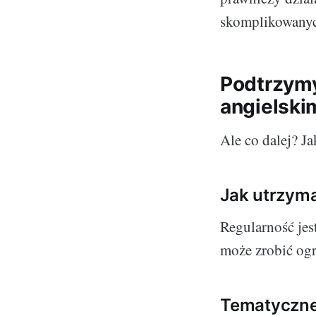
skomplikowanyc
Podtrzymy
angielski
Ale co dalej? J
Jak utrzym
Regularność jes
może zrobić ogr
Tematyczne 