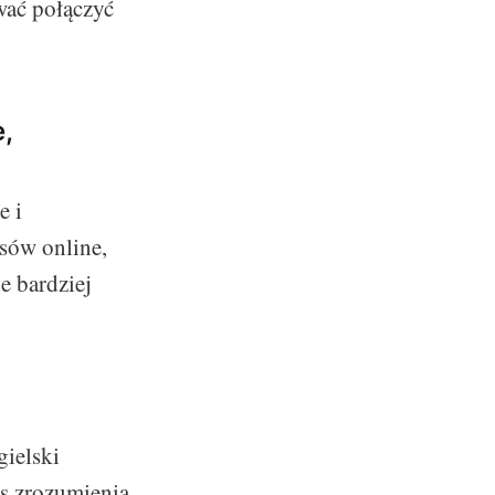
wać połączyć
,
e i
sów online,
e bardziej
ielski
as zrozumienia