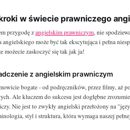
kroki w świecie prawniczego ang
em przygodę z
angielskim prawniczym
, nie spodziewa
a angielskiego może być tak ekscytująca i pełna nies
e możecie zaskoczyć się tak jak ja!
adczenie z angielskim prawniczym
mowicie bogate - od podręczników, przez filmy, aż po
wych. Ale kluczem do sukcesu jest dogłębne zrozumie
iczy. Nie jest to zwykły angielski przełożony na "jęz
inologia, styl i struktura, która wymaga naszej pełne