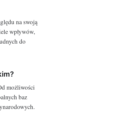
zględu na swoją
wiele wpływów,
trudnych do
kim?
 Od możliwości
balnych baz
zynarodowych.