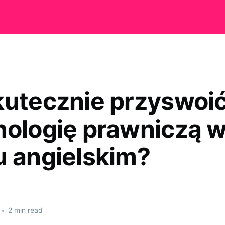
kutecznie przyswoi
nologię prawniczą 
u angielskim?
•
2 min read