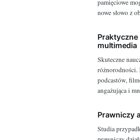
pamięciowe mog
nowe słowo z ob
Praktyczne 
multimedia
Skuteczne naucz
różnorodności. 
podcastów, film
angażująca i m
Prawniczy a
Studia przypad
prawniczy dział