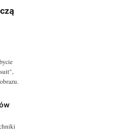
iczą
bycie
suit",
 obrazu.
nów
chniki