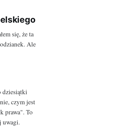
ielskiego
łem się, że ta
podzianek. Ale
 dziesiątki
nie, czym jest
yk prawa". To
j uwagi.