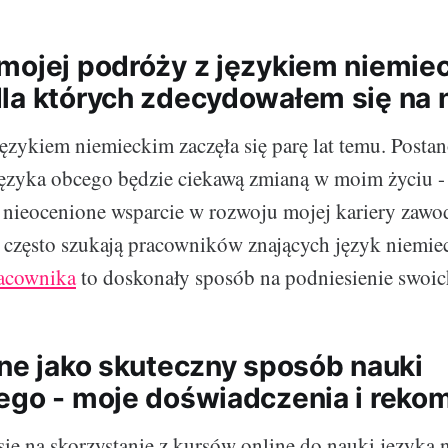
mojej podróży z językiem niemie
la których zdecydowałem się na 
ęzykiem niemieckim zaczęła się parę lat temu. Posta
ęzyka obcego będzie ciekawą zmianą w moim życiu - 
 nieocenione wsparcie w rozwoju mojej kariery zaw
y często szukają pracowników znających język niemie
racownika
to doskonały sposób na podniesienie swoich
ine jako skuteczny sposób nauki
ego - moje doświadczenia i reko
ę na skorzystanie z kursów online do nauki języka 