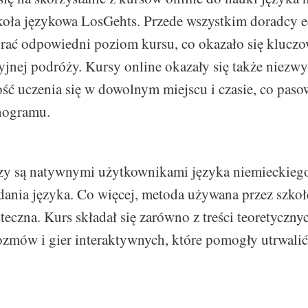
zkoła językowa LosGehts. Przede wszystkim doradcy 
rać odpowiedni poziom kursu, co okazało się kluc
jnej podróży. Kursy online okazały się także niezwyk
ć uczenia się w dowolnym miejscu i czasie, co pas
nogramu.
zy są natywnymi użytkownikami języka niemieckiego
dania języka. Co więcej, metoda używana przez szkoł
teczna. Kurs składał się zarówno z treści teoretycznyc
ozmów i gier interaktywnych, które pomogły utrwali