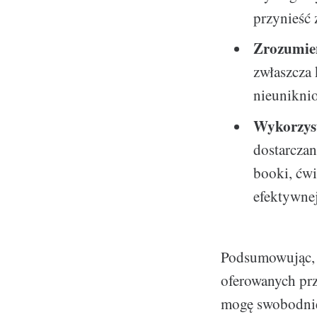
przynieść 
Zrozumien
zwłaszcza
nieuniknio
Wykorzyst
dostarczan
booki, ćwi
efektywnej
Podsumowując, 
oferowanych prz
mogę swobodnie