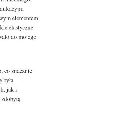
edukacyjni
zowym elementem
le elastyczne -
owało do mojego
, co znacznie
ę była
h, jak i
ć zdobytą