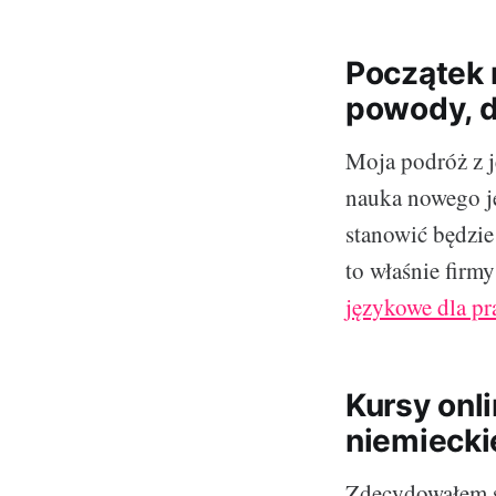
Początek 
powody, d
Moja podróż z j
nauka nowego j
stanowić będzie
to właśnie firm
językowe dla p
Kursy onl
niemiecki
Zdecydowałem si