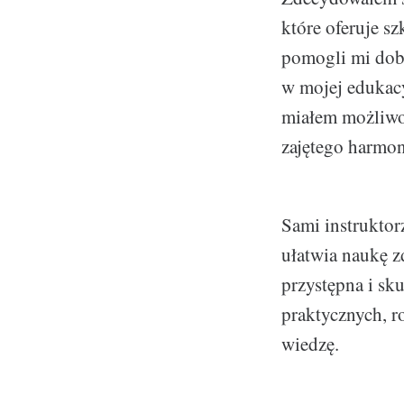
które oferuje s
pomogli mi dob
w mojej edukacy
miałem możliwoś
zajętego harmo
Sami instruktor
ułatwia naukę z
przystępna i sku
praktycznych, r
wiedzę.