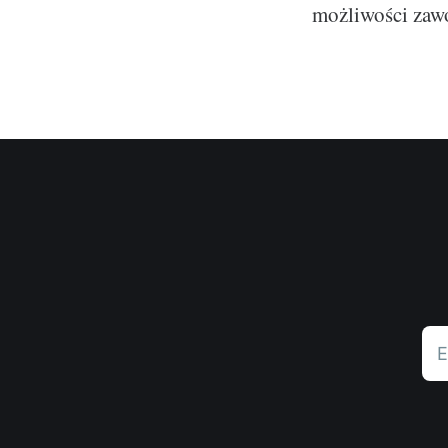
możliwości zawo
E