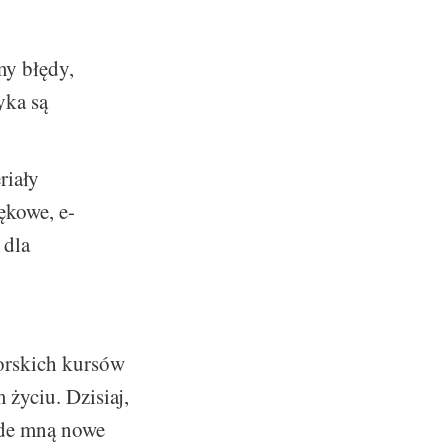
y błędy,
yka są
riały
ękowe, e-
 dla
orskich kursów
życiu. Dzisiaj,
ede mną nowe