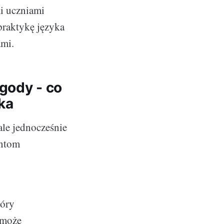
i uczniami
praktykę języka
ami.
gody - co
ka
le jednocześnie
entom
tóry
 może