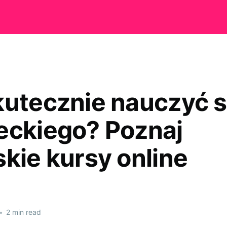
kutecznie nauczyć s
eckiego? Poznaj
skie kursy online
•
2 min read