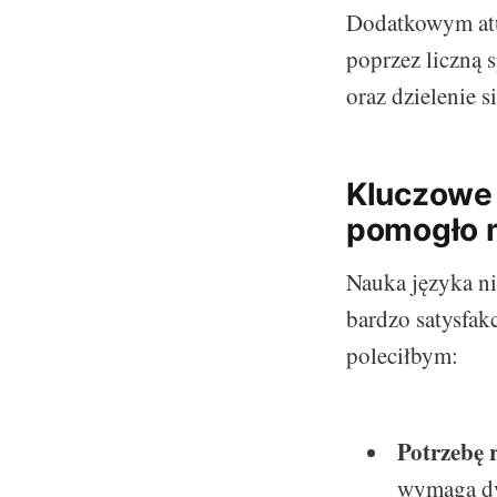
Dodatkowym atu
poprzez liczną 
oraz dzielenie 
Kluczowe 
pomogło m
Nauka języka n
bardzo satysfa
poleciłbym:
Potrzebę 
wymaga dys