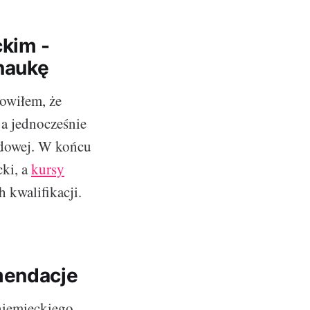
ckim -
naukę
nowiłem, że
a jednocześnie
odowej. W końcu
cki, a
kursy
 kwalifikacji.
mendacje
niemieckiego,