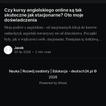
Czy kursy angielskiego online są tak
skuteczne jak stacjonarne? Oto moje
doświadczenia
Moja podróż z angielskim - od stacjonarnych lekcji do kursów
onlineJęzyk angielski towarzyszy mi od dzieciństwa. Początki
były, jak u większości osób, stacjonarne. Pamiętam tę dotkliwą
niechęć do porannego wstawania, pendolowania do szkoły i
Jacek
powrotów w gorszym nastroju, niż w momencie wyjścia.
30 lip 2026
•
2 min read
Wszystko się zmieniło, gdy odkryłem, że istnieje inna
Nauka | Rozwój osobisty | Edukacja - deutsch24.pl
©
2026
Powered by Ghost