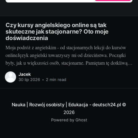
Czy kursy angielskiego online są tak
skuteczne jak stacjonarne? Oto moje
doświadczenia
Moja podróż z angielskim - od stacjonarnych lekcji do kursów
onlineJęzyk angielski towarzyszy mi od dzieciństwa. Początki
były, jak u większości osób, stacjonarne. Pamiętam tę dotkliwą
niechęć do porannego wstawania, pendolowania do szkoły i
Jacek
powrotów w gorszym nastroju, niż w momencie wyjścia.
30 lip 2026
•
2 min read
Wszystko się zmieniło, gdy odkryłem, że istnieje inna
Nauka | Rozwój osobisty | Edukacja - deutsch24.pl
©
2026
Powered by Ghost