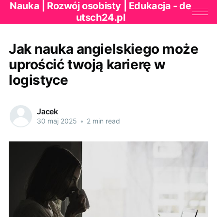
Nauka | Rozwój osobisty | Edukacja - de
utsch24.pl
Jak nauka angielskiego może
uprościć twoją karierę w
logistyce
Jacek
30 maj 2025
•
2 min read