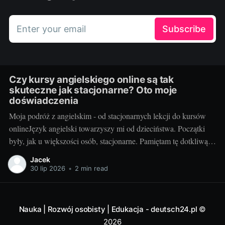
Enter your email
Subscribe
Czy kursy angielskiego online są tak
skuteczne jak stacjonarne? Oto moje
doświadczenia
Moja podróż z angielskim - od stacjonarnych lekcji do kursów
onlineJęzyk angielski towarzyszy mi od dzieciństwa. Początki
były, jak u większości osób, stacjonarne. Pamiętam tę dotkliwą
niechęć do porannego wstawania, pendolowania do szkoły i
Jacek
powrotów w gorszym nastroju, niż w momencie wyjścia.
30 lip 2026
•
2 min read
Wszystko się zmieniło, gdy odkryłem, że istnieje inna
Nauka | Rozwój osobisty | Edukacja - deutsch24.pl
©
2026