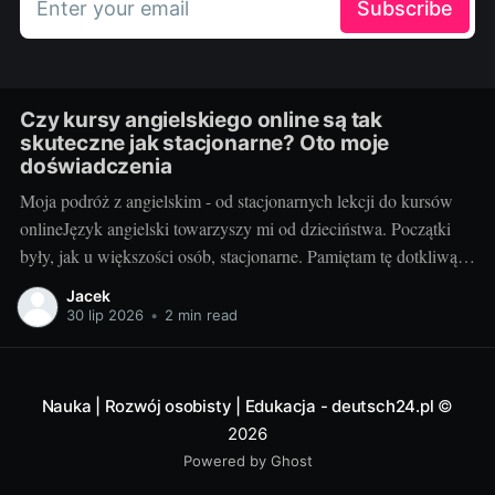
Enter your email
Subscribe
Czy kursy angielskiego online są tak
skuteczne jak stacjonarne? Oto moje
doświadczenia
Moja podróż z angielskim - od stacjonarnych lekcji do kursów
onlineJęzyk angielski towarzyszy mi od dzieciństwa. Początki
były, jak u większości osób, stacjonarne. Pamiętam tę dotkliwą
niechęć do porannego wstawania, pendolowania do szkoły i
Jacek
powrotów w gorszym nastroju, niż w momencie wyjścia.
30 lip 2026
•
2 min read
Wszystko się zmieniło, gdy odkryłem, że istnieje inna
Nauka | Rozwój osobisty | Edukacja - deutsch24.pl
©
2026
Powered by Ghost