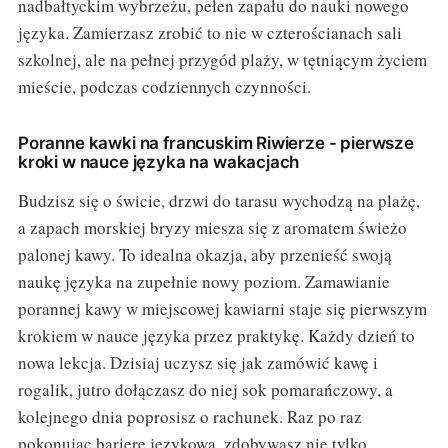
nadbałtyckim wybrzeżu, pełen zapału do nauki nowego
języka. Zamierzasz zrobić to nie w czterościanach sali
szkolnej, ale na pełnej przygód plaży, w tętniącym życiem
mieście, podczas codziennych czynności.
Poranne kawki na francuskim Riwierze - pierwsze
kroki w nauce języka na wakacjach
Budzisz się o świcie, drzwi do tarasu wychodzą na plażę,
a zapach morskiej bryzy miesza się z aromatem świeżo
palonej kawy. To idealna okazja, aby przenieść swoją
naukę języka na zupełnie nowy poziom. Zamawianie
porannej kawy w miejscowej kawiarni staje się pierwszym
krokiem w nauce języka przez praktykę. Każdy dzień to
nowa lekcja. Dzisiaj uczysz się jak zamówić kawę i
rogalik, jutro dołączasz do niej sok pomarańczowy, a
kolejnego dnia poprosisz o rachunek. Raz po raz
pokonując barierę językową, zdobywasz nie tylko