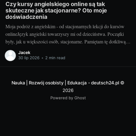
Czy kursy angielskiego online są tak
skuteczne jak stacjonarne? Oto moje
doświadczenia
Moja podróż z angielskim - od stacjonarnych lekcji do kursów
onlineJęzyk angielski towarzyszy mi od dzieciństwa. Początki
były, jak u większości osób, stacjonarne. Pamiętam tę dotkliwą
niechęć do porannego wstawania, pendolowania do szkoły i
Jacek
powrotów w gorszym nastroju, niż w momencie wyjścia.
30 lip 2026
•
2 min read
Wszystko się zmieniło, gdy odkryłem, że istnieje inna
Nauka | Rozwój osobisty | Edukacja - deutsch24.pl
©
2026
Powered by Ghost