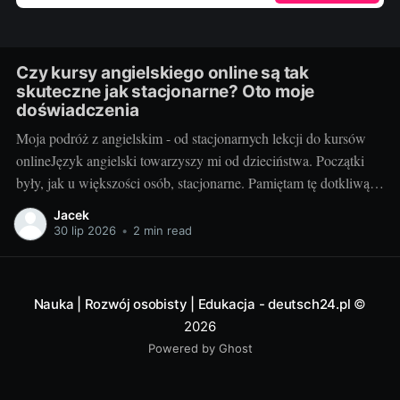
Czy kursy angielskiego online są tak
skuteczne jak stacjonarne? Oto moje
doświadczenia
Moja podróż z angielskim - od stacjonarnych lekcji do kursów
onlineJęzyk angielski towarzyszy mi od dzieciństwa. Początki
były, jak u większości osób, stacjonarne. Pamiętam tę dotkliwą
niechęć do porannego wstawania, pendolowania do szkoły i
Jacek
powrotów w gorszym nastroju, niż w momencie wyjścia.
30 lip 2026
•
2 min read
Wszystko się zmieniło, gdy odkryłem, że istnieje inna
Nauka | Rozwój osobisty | Edukacja - deutsch24.pl
©
2026
Powered by Ghost