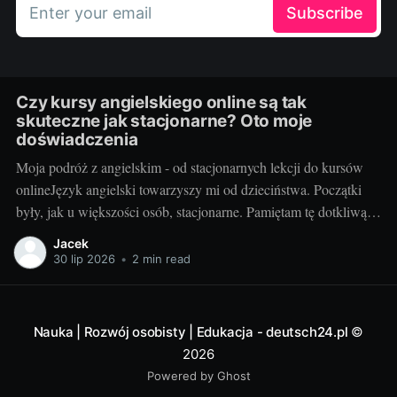
Enter your email
Subscribe
Czy kursy angielskiego online są tak
skuteczne jak stacjonarne? Oto moje
doświadczenia
Moja podróż z angielskim - od stacjonarnych lekcji do kursów
onlineJęzyk angielski towarzyszy mi od dzieciństwa. Początki
były, jak u większości osób, stacjonarne. Pamiętam tę dotkliwą
niechęć do porannego wstawania, pendolowania do szkoły i
Jacek
powrotów w gorszym nastroju, niż w momencie wyjścia.
30 lip 2026
•
2 min read
Wszystko się zmieniło, gdy odkryłem, że istnieje inna
Nauka | Rozwój osobisty | Edukacja - deutsch24.pl
©
2026
Powered by Ghost