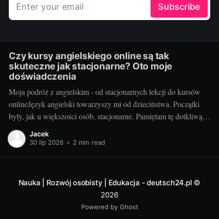
Enter your email
Subscribe
Czy kursy angielskiego online są tak
skuteczne jak stacjonarne? Oto moje
doświadczenia
Moja podróż z angielskim - od stacjonarnych lekcji do kursów
onlineJęzyk angielski towarzyszy mi od dzieciństwa. Początki
były, jak u większości osób, stacjonarne. Pamiętam tę dotkliwą
niechęć do porannego wstawania, pendolowania do szkoły i
Jacek
powrotów w gorszym nastroju, niż w momencie wyjścia.
30 lip 2026
•
2 min read
Wszystko się zmieniło, gdy odkryłem, że istnieje inna
Nauka | Rozwój osobisty | Edukacja - deutsch24.pl
©
2026
Powered by Ghost