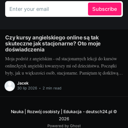
Enter your email
Subscribe
Czy kursy angielskiego online są tak
skuteczne jak stacjonarne? Oto moje
doświadczenia
Moja podróż z angielskim - od stacjonarnych lekcji do kursów
onlineJęzyk angielski towarzyszy mi od dzieciństwa. Początki
były, jak u większości osób, stacjonarne. Pamiętam tę dotkliwą
niechęć do porannego wstawania, pendolowania do szkoły i
Jacek
powrotów w gorszym nastroju, niż w momencie wyjścia.
30 lip 2026
•
2 min read
Wszystko się zmieniło, gdy odkryłem, że istnieje inna
Nauka | Rozwój osobisty | Edukacja - deutsch24.pl
©
2026
Powered by Ghost