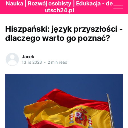
Nauka | Rozwój osobisty | Edukacja - de
utsch24.pl
Hiszpański: język przyszłości -
dlaczego warto go poznać?
Jacek
13 lis 2023
•
2 min read