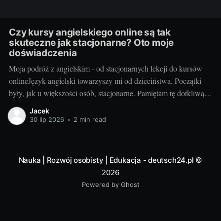
Czy kursy angielskiego online są tak
skuteczne jak stacjonarne? Oto moje
doświadczenia
Moja podróż z angielskim - od stacjonarnych lekcji do kursów
onlineJęzyk angielski towarzyszy mi od dzieciństwa. Początki
były, jak u większości osób, stacjonarne. Pamiętam tę dotkliwą
niechęć do porannego wstawania, pendolowania do szkoły i
Jacek
powrotów w gorszym nastroju, niż w momencie wyjścia.
30 lip 2026
•
2 min read
Wszystko się zmieniło, gdy odkryłem, że istnieje inna
Nauka | Rozwój osobisty | Edukacja - deutsch24.pl
©
2026
Powered by Ghost