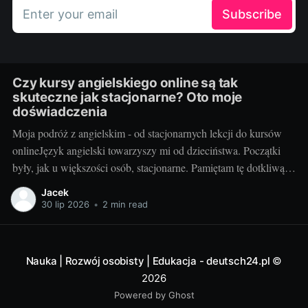
Enter your email
Subscribe
Czy kursy angielskiego online są tak
skuteczne jak stacjonarne? Oto moje
doświadczenia
Moja podróż z angielskim - od stacjonarnych lekcji do kursów
onlineJęzyk angielski towarzyszy mi od dzieciństwa. Początki
były, jak u większości osób, stacjonarne. Pamiętam tę dotkliwą
niechęć do porannego wstawania, pendolowania do szkoły i
Jacek
powrotów w gorszym nastroju, niż w momencie wyjścia.
30 lip 2026
•
2 min read
Wszystko się zmieniło, gdy odkryłem, że istnieje inna
Nauka | Rozwój osobisty | Edukacja - deutsch24.pl
©
2026
Powered by Ghost