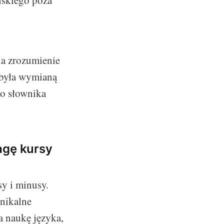
na zrozumienie
 była wymianą
go słownika
agę kursy
sy i minusy.
unikalne
a naukę języka,