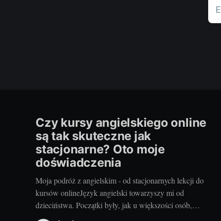
E
Czy kursy angielskiego online
są tak skuteczne jak
stacjonarne? Oto moje
doświadczenia
Moja podróż z angielskim - od stacjonarnych lekcji do
kursów onlineJęzyk angielski towarzyszy mi od
dzieciństwa. Początki były, jak u większości osób,
stacjonarne. Pamiętam tę dotkliwą niechęć do porannego