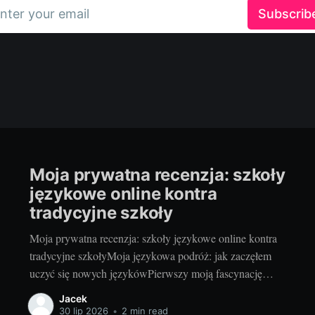
nter your email
Subscrib
Moja prywatna recenzja: szkoły
językowe online kontra
tradycyjne szkoły
Moja prywatna recenzja: szkoły językowe online kontra
tradycyjne szkołyMoja językowa podróż: jak zaczęłem
uczyć się nowych językówPierwszy moją fascynację
nowymi językami zaczęło się jakoś w podstawówce,
Jacek
kiedy to w samym szkolnym oddziale po raz pierwszy
30 lip 2026
•
2 min read