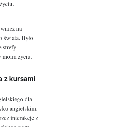
życiu.
ównież na
o świata. Było
 strefy
w moim życiu.
a z kursami
ielskiego dla
yku angielskim.
ez interakcje z
lskiego poza