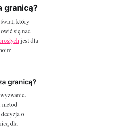
 granicą?
 świat, który
nowić się nad
orosłych
jest dla
 moim
za granicą?
a wyzwanie.
i metod
 decyzja o
icą dla