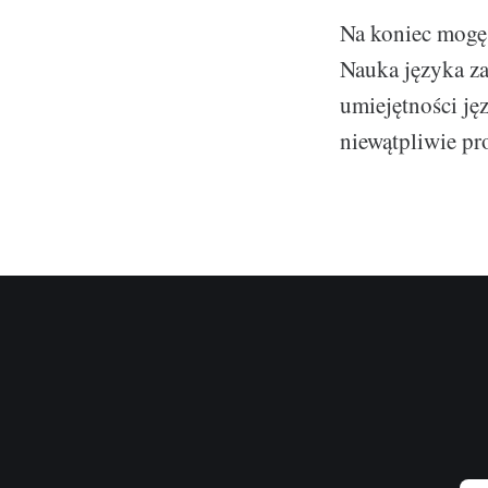
Na koniec mogę 
Nauka języka za
umiejętności ję
niewątpliwie p