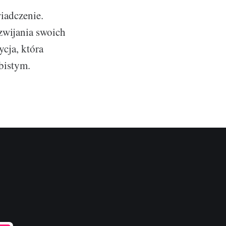
wiadczenie.
zwijania swoich
cja, która
bistym.