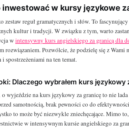
 inwestować w kursy językowe za
ko zestaw reguł gramatycznych i słów. To fascynujący
żnych kultur i tradycji. W związku z tym, warto zasta
ycja w
intensywny kurs angielskiego za granicą dla d
m rozwiązaniem. Pozwólcie, że podzielę się z Wami
i spostrzeżeniami na ten temat.
oki: Dlaczego wybrałem kurs językowy 
i o wyjeździe na kurs językowy za granicę to nie lad
przed samotnością, brak pewności co do efektywnośc
ystko to może być niezwykle zniechęcające. Mimo to,
estnictwie w intensywnym kursie angielskiego za gran