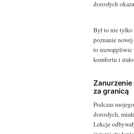
dorosłych okaza
Był to nie tylk
poznanie nowej 
to niewątpliwie
komfortu i stał
Zanurzenie 
za granicą
Podczas mojego 
dorosłych, miał
Lekcje odbywały
innymi student