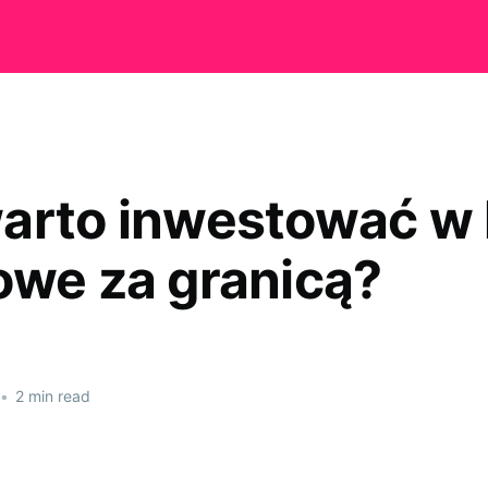
arto inwestować w 
owe za granicą?
•
2 min read