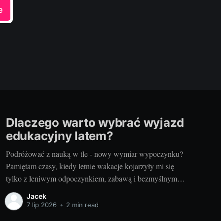
e
Dlaczego warto wybrać wyjazd
edukacyjny latem?
Podróżować z nauką w tle - nowy wymiar wypoczynku?
Pamiętam czasy, kiedy letnie wakacje kojarzyły mi się
tylko z leniwym odpoczynkiem, zabawą i bezmyślnym
przemijaniem czasu. Wtedy nauka była czymś, co
Jacek
odstawiałem na półkę na całe dwa miesiące. Ale dzięki
7 lip 2026
•
2 min read
nowym doświadczeniom odkryłem, że nauka i podróże to