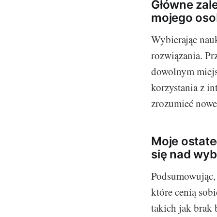
Główne zale
mojego oso
Wybierając nauk
rozwiązania. Pr
dowolnym miejsc
korzystania z i
zrozumieć nowe
Moje ostate
się nad wyb
Podsumowując, n
które cenią sob
takich jak bra