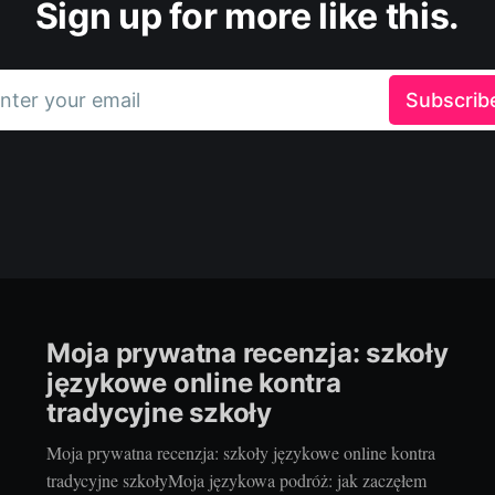
Sign up for more like this.
nter your email
Subscrib
Moja prywatna recenzja: szkoły
językowe online kontra
tradycyjne szkoły
Moja prywatna recenzja: szkoły językowe online kontra
tradycyjne szkołyMoja językowa podróż: jak zaczęłem