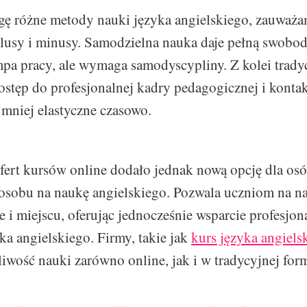
ę różne metody nauki języka angielskiego, zauważam
plusy i minusy. Samodzielna nauka daje pełną swobo
mpa pracy, ale wymaga samodyscypliny. Z kolei trady
ostęp do profesjonalnej kadry pedagogicznej i konta
 mniej elastyczne czasowo.
ofert kursów online dodało jednak nową opcję dla os
osobu na naukę angielskiego. Pozwala uczniom na n
 i miejscu, oferując jednocześnie wsparcie profesjon
ka angielskiego. Firmy, takie jak
kurs języka angiels
iwość nauki zarówno online, jak i w tradycyjnej form