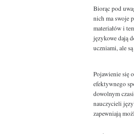
Biorąc pod uwag
nich ma swoje 
materiałów i te
językowe dają d
uczniami, ale są
Pojawienie się 
efektywnego sp
dowolnym czasie
nauczycieli języ
zapewniają możl