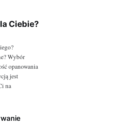
la Ciebie?
kiego?
ine? Wybór
kość opanowania
cją jest
Ci na
ywanie