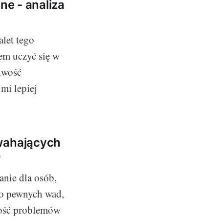
ne - analiza
alet tego
em uczyć się w
iwość
mi lepiej
 wahających
o
anie dla osób,
mo pewnych wad,
wość problemów