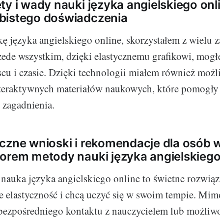
ty i wady nauki języka angielskiego onli
bistego doświadczenia
ę języka angielskiego online, skorzystałem z wielu z
zede wszystkim, dzięki elastycznemu grafikowi, mogł
u i czasie. Dzięki technologii miałem również możl
nteraktywnych materiałów naukowych, które pomogły 
 zagadnienia.
czne wnioski i rekomendacje dla osób
orem metody nauki języka angielskieg
auka języka angielskiego online to świetne rozwiąz
ie elastyczność i chcą uczyć się w swoim tempie. Mi
k bezpośredniego kontaktu z nauczycielem lub możli