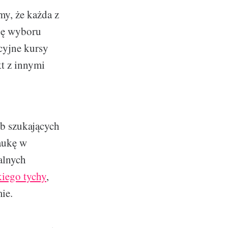
y, że każda z
dę wyboru
cyjne kursy
kt z innymi
ób szukających
aukę w
alnych
kiego tychy
,
ie.