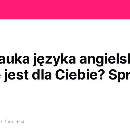
auka języka angiels
e jest dla Ciebie? S
•
1 min read