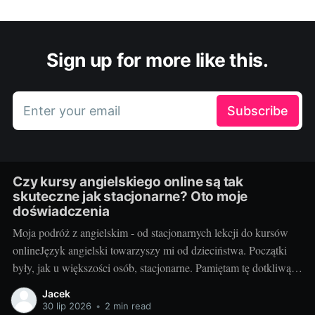
Sign up for more like this.
Enter your email
Subscribe
Czy kursy angielskiego online są tak
skuteczne jak stacjonarne? Oto moje
doświadczenia
Moja podróż z angielskim - od stacjonarnych lekcji do kursów
onlineJęzyk angielski towarzyszy mi od dzieciństwa. Początki
były, jak u większości osób, stacjonarne. Pamiętam tę dotkliwą
niechęć do porannego wstawania, pendolowania do szkoły i
Jacek
powrotów w gorszym nastroju, niż w momencie wyjścia.
30 lip 2026
•
2 min read