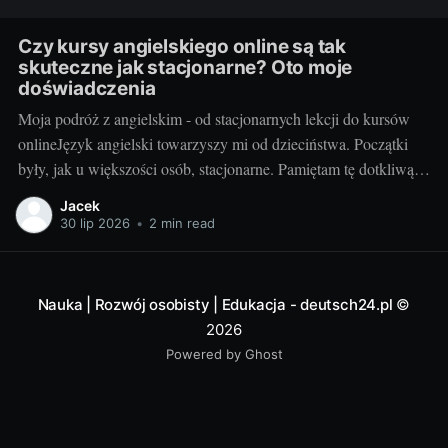
Czy kursy angielskiego online są tak
skuteczne jak stacjonarne? Oto moje
doświadczenia
Moja podróż z angielskim - od stacjonarnych lekcji do kursów
onlineJęzyk angielski towarzyszy mi od dzieciństwa. Początki
były, jak u większości osób, stacjonarne. Pamiętam tę dotkliwą
niechęć do porannego wstawania, pendolowania do szkoły i
Jacek
powrotów w gorszym nastroju, niż w momencie wyjścia.
30 lip 2026
•
2 min read
Wszystko się zmieniło, gdy odkryłem, że istnieje inna
Nauka | Rozwój osobisty | Edukacja - deutsch24.pl
©
2026
Powered by Ghost